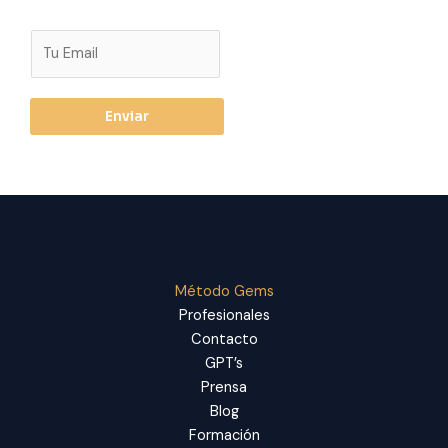
E
m
a
i
Enviar
l
*
Método Gems
Profesionales
Contacto
GPT’s
Prensa
Blog
Formación