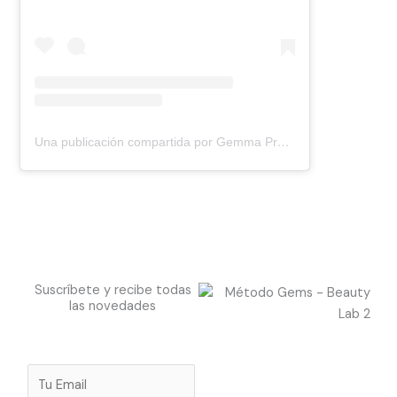
Una publicación compartida por Gemma Prudencio | Farma & Cosmetóloga (@gemsbeautylab)
Suscríbete y recibe todas
las novedades
E
m