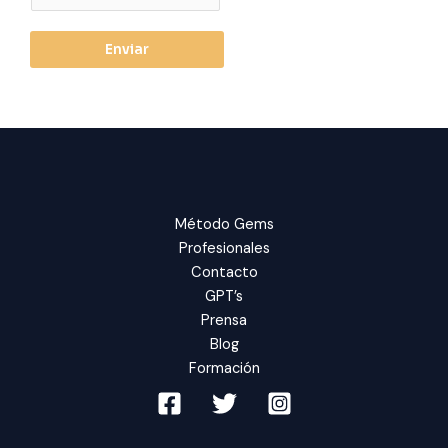
a
i
Enviar
l
*
Método Gems
Profesionales
Contacto
GPT’s
Prensa
Blog
Formación